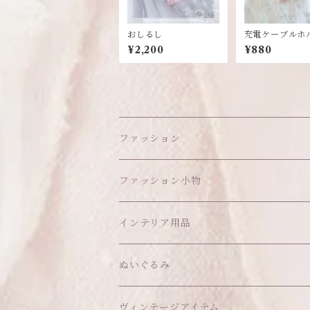
おしるし
充電ケーブルホ
ー：ママのハン
¥2,200
¥880
ドシリーズ
ファッション
ワンピース
ファッション小物
アウター
ヘッドアイテム
インテリア用品
ヘアクリップ
トップス
アクセサリー
オブジェ
ぬいぐるみ
ヘッドドレス
イヤリング
ウォールデコ
ボトムス
ソックス
ティッシュケース
ぬいちゃん本体
ヴィンテージアイテム