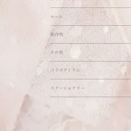
帽子
ピアス
その他
バッグ
クッション・座布団
アクセサリー
セール
ネックレス
ショルダーバッグ
ヘッドドレス Sサイズ
ポーチ
ハンガー
アウトフィット
制作例
リング
お散歩バッグ
ヘッドドレス Mサイズ
コインケース
キーホルダー
マット
その他
その他
ブレスレット
ポシェット
セット品
カードケース
その他
あこがれシリーズ
コラボアイテム
その他
ウォレット
福音シリーズ
はるぽんの愛のつづき♡はるぽん生誕祭20
ステーショナリー
バフォメットぬいぐるみ
シール帳、手帳
おもちゃ