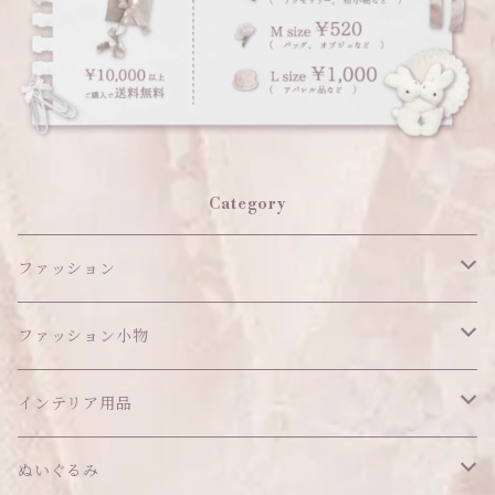
Category
ファッション
ワンピース
ファッション小物
アウター
ヘッドアイテム
インテリア用品
ヘアクリップ
トップス
アクセサリー
オブジェ
ぬいぐるみ