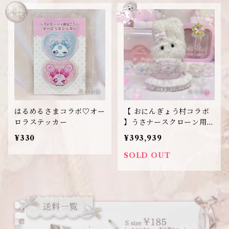
はるめるさまコラボ♡オー
【 おにんぎょう村コラボ
ロラステッカー
】うさナースクローン用メ
イドこすちゅ〜む
¥330
¥393,939
SOLD OUT