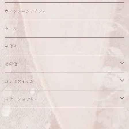
ヘッドドレス
イヤリング
ウォールデコ
ボトムス
ソックス
ティッシュケース
ぬいちゃん本体
ヴィンテージアイテム
帽子
ピアス
その他
バッグ
クッション・座布団
アクセサリー
セール
ネックレス
ショルダーバッグ
ヘッドドレス Sサイズ
ポーチ
ハンガー
アウトフィット
制作例
リング
お散歩バッグ
ヘッドドレス Mサイズ
コインケース
キーホルダー
マット
その他
その他
ブレスレット
ポシェット
セット品
カードケース
その他
あこがれシリーズ
コラボアイテム
その他
ウォレット
福音シリーズ
はるぽんの愛のつづき♡はるぽん生誕祭2026
ステーショナリー
バフォメットぬいぐるみ
シール帳、手帳