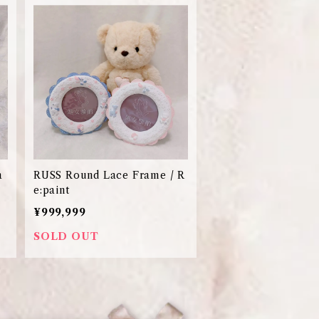
a
RUSS Round Lace Frame / R
e:paint
¥999,999
SOLD OUT