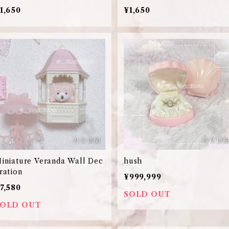
1,650
¥1,650
iniature Veranda Wall Dec
hush
ration
¥999,999
7,580
SOLD OUT
SOLD OUT