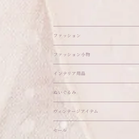
ファッション
ワンピース
ファッション小物
アウター
ヘッドアイテム
インテリア用品
ヘアクリップ
トップス
アクセサリー
オブジェ
ぬいぐるみ
ヘッドドレス
イヤリング
ウォールデコ
ボトムス
ソックス
ティッシュケース
ぬいちゃん本体
ヴィンテージアイテム
帽子
ピアス
その他
バッグ
クッション・座布団
アクセサリー
セール