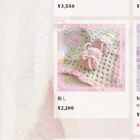
¥3,550
¥
施し
M
o
¥2,200
¥