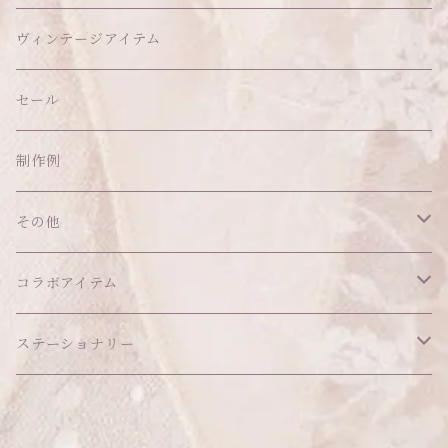
ヘッドドレス
イヤリング
ウォールデコ
ボトムス
ソックス
ティッシュケース
ぬいちゃん本体
ヴィンテージアイテム
帽子
ピアス
その他
バッグ
クッション・座布団
アクセサリー
セール
ネックレス
ショルダーバッグ
ヘッドドレス Sサイズ
ポーチ
ハンガー
アウトフィット
制作例
リング
お散歩バッグ
ヘッドドレス Mサイズ
コインケース
キーホルダー
マット
その他
その他
ブレスレット
ポシェット
セット品
カードケース
その他
あこがれシリーズ
コラボアイテム
その他
ウォレット
福音シリーズ
はるぽんの愛のつづき♡はるぽん生誕祭2026
ステーショナリー
バフォメットぬいぐるみ
シール帳、手帳