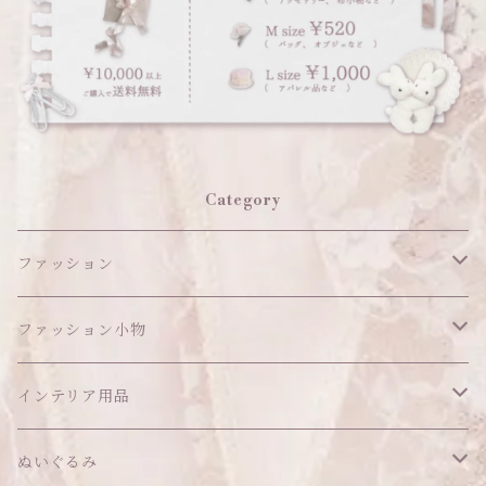
Category
ファッション
ワンピース
ファッション小物
アウター
ヘッドアイテム
インテリア用品
ヘアクリップ
トップス
アクセサリー
オブジェ
ぬいぐるみ