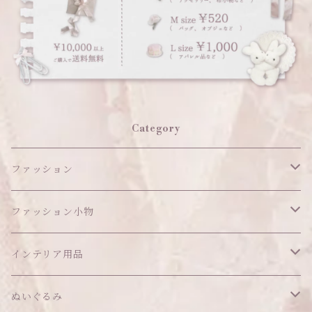
Category
ファッション
ワンピース
ファッション小物
アウター
ヘッドアイテム
インテリア用品
ヘアクリップ
トップス
アクセサリー
オブジェ
ぬいぐるみ