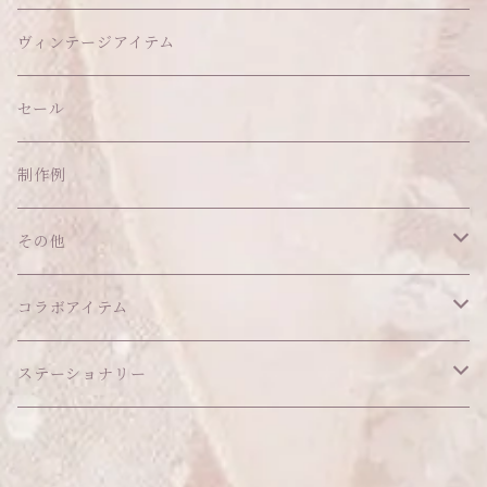
ヘッドドレス
イヤリング
ウォールデコ
ボトムス
ソックス
ティッシュケース
ぬいちゃん本体
ヴィンテージアイテム
帽子
ピアス
その他
バッグ
クッション・座布団
アクセサリー
セール
ネックレス
ショルダーバッグ
ヘッドドレス Sサイズ
ポーチ
ハンガー
アウトフィット
制作例
リング
お散歩バッグ
ヘッドドレス Mサイズ
コインケース
キーホルダー
マット
その他
その他
ブレスレット
ポシェット
セット品
カードケース
その他
あこがれシリーズ
コラボアイテム
その他
ウォレット
福音シリーズ
はるぽんの愛のつづき♡はるぽん生誕祭2026
ステーショナリー
バフォメットぬいぐるみ
シール帳、手帳