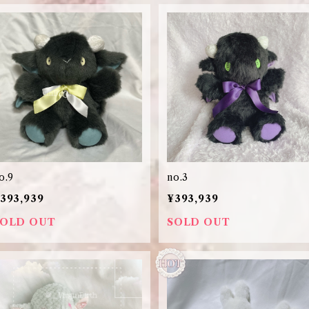
o.9
no.3
393,939
¥393,939
SOLD OUT
SOLD OUT