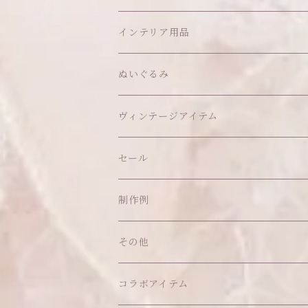
アウター
ヘッドアイテム
インテリア用品
ヘアクリップ
トップス
アクセサリー
オブジェ
ぬいぐるみ
ヘッドドレス
イヤリング
ウォールデコ
ボトムス
ソックス
ティッシュケース
ぬいちゃん本体
ヴィンテージアイテム
帽子
ピアス
その他
バッグ
クッション・座布団
アクセサリー
セール
ネックレス
ショルダーバッグ
ヘッドドレス Sサイズ
ポーチ
ハンガー
アウトフィット
制作例
リング
お散歩バッグ
ヘッドドレス Mサイズ
コインケース
キーホルダー
マット
その他
その他
ブレスレット
ポシェット
セット品
カードケース
その他
あこがれシリーズ
コラボアイテム