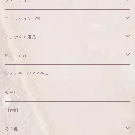
ファッション
ワンピース
ファッション小物
アウター
ヘッドアイテム
インテリア用品
ヘアクリップ
トップス
アクセサリー
オブジェ
ぬいぐるみ
ヘッドドレス
イヤリング
ウォールデコ
ボトムス
ソックス
ティッシュケース
ぬいちゃん本体
ヴィンテージアイテム
帽子
ピアス
その他
バッグ
クッション・座布団
アクセサリー
セール
ネックレス
ショルダーバッグ
ヘッドドレス Sサイズ
ポーチ
ハンガー
アウトフィット
制作例
リング
お散歩バッグ
ヘッドドレス Mサイズ
コインケース
キーホルダー
マット
その他
その他