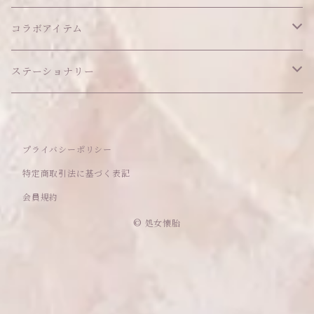
ブレスレット
ポシェット
セット品
カードケース
その他
あこがれシリーズ
コラボアイテム
その他
ウォレット
福音シリーズ
はるぽんの愛のつづき♡はるぽん生誕祭2026
ステーショナリー
バフォメットぬいぐるみ
シール帳、手帳
プライバシーポリシー
おもちゃ
特定商取引法に基づく表記
会員規約
セレクトアイテム
© 処女懐胎
ママのハンドメイドシリーズ