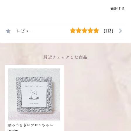
通報する
レビュー
(113)
最近チェックした商品
病みうさぎのブロンちゃん絵
本