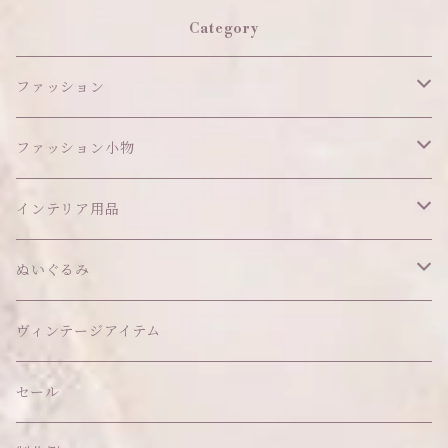
Category
ファッション
ワンピース
ファッション小物
アウター
ヘッドアイテム
インテリア用品
ヘアクリップ
トップス
アクセサリー
オブジェ
ぬいぐるみ
ヘッドドレス
イヤリング
ウォールデコ
ボトムス
ソックス
ティッシュケース
ぬいちゃん本体
ヴィンテージアイテム
帽子
ピアス
その他
バッグ
クッション・座布団
アクセサリー
セール
ネックレス