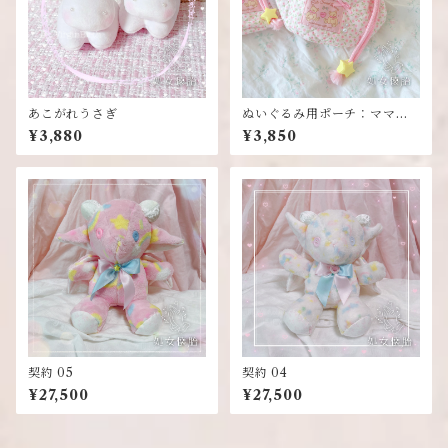
あこがれうさぎ
ぬいぐるみ用ポーチ：ママの
ハンドメイド
¥3,880
¥3,850
契約 05
契約 04
¥27,500
¥27,500