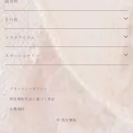
ショルダーバッグ
ヘッドドレス Sサイズ
ポーチ
ハンガー
アウトフィット
制作例
リング
お散歩バッグ
ヘッドドレス Mサイズ
コインケース
キーホルダー
マット
その他
その他
ブレスレット
ポシェット
セット品
カードケース
その他
あこがれシリーズ
コラボアイテム
その他
ウォレット
福音シリーズ
はるぽんの愛のつづき♡はるぽん生誕祭2026
ステーショナリー
バフォメットぬいぐるみ
シール帳、手帳
プライバシーポリシー
おもちゃ
特定商取引法に基づく表記
会員規約
セレクトアイテム
© 処女懐胎
ママのハンドメイドシリーズ