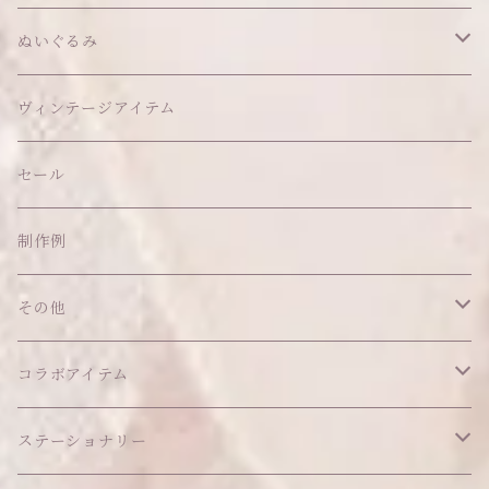
ヘアクリップ
トップス
アクセサリー
オブジェ
ぬいぐるみ
ヘッドドレス
イヤリング
ウォールデコ
ボトムス
ソックス
ティッシュケース
ぬいちゃん本体
ヴィンテージアイテム
帽子
ピアス
その他
バッグ
クッション・座布団
アクセサリー
セール
ネックレス
ショルダーバッグ
ヘッドドレス Sサイズ
ポーチ
ハンガー
アウトフィット
制作例
リング
お散歩バッグ
ヘッドドレス Mサイズ
コインケース
キーホルダー
マット
その他
その他
ブレスレット
ポシェット
セット品
カードケース
その他
あこがれシリーズ
コラボアイテム
その他
ウォレット
福音シリーズ
はるぽんの愛のつづき♡はるぽん生誕祭2026
ステーショナリー