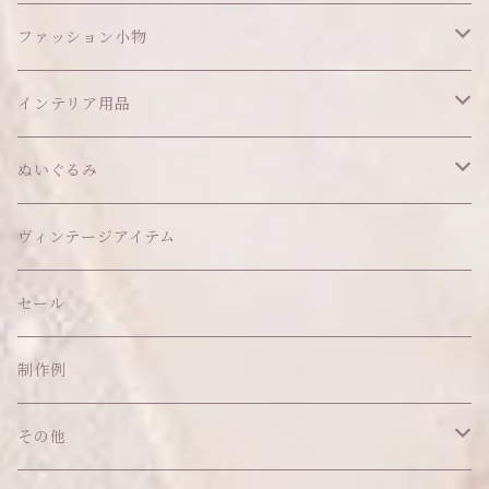
ワンピース
ファッション小物
アウター
ヘッドアイテム
インテリア用品
ヘアクリップ
トップス
アクセサリー
オブジェ
ぬいぐるみ
ヘッドドレス
イヤリング
ウォールデコ
ボトムス
ソックス
ティッシュケース
ぬいちゃん本体
ヴィンテージアイテム
帽子
ピアス
その他
バッグ
クッション・座布団
アクセサリー
セール
ネックレス
ショルダーバッグ
ヘッドドレス Sサイズ
ポーチ
ハンガー
アウトフィット
制作例
リング
お散歩バッグ
ヘッドドレス Mサイズ
コインケース
キーホルダー
マット
その他
その他
ブレスレット