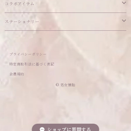
ポシェット
セット品
カードケース
その他
あこがれシリーズ
コラボアイテム
その他
ウォレット
福音シリーズ
はるぽんの愛のつづき♡はるぽん生誕祭2026
ステーショナリー
バフォメットぬいぐるみ
シール帳、手帳
プライバシーポリシー
おもちゃ
特定商取引法に基づく表記
会員規約
セレクトアイテム
© 処女懐胎
ママのハンドメイドシリーズ
ショップに質問する