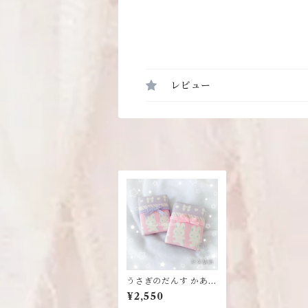
レビュー
うさぎのだんす かあど
けえす
¥2,550