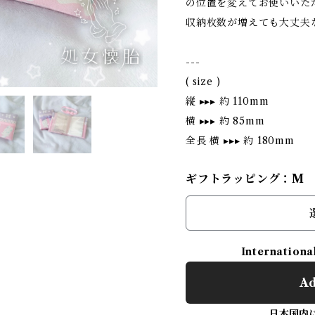
の位置を変えてお使いいた
収納枚数が増えても大丈夫
---
( size )
縦 ▸▸▸ 約 110mm
横 ▸▸▸ 約 85mm
全長 横 ▸▸▸ 約 180mm
ギフトラッピング：M
Internationa
Ad
日本国内