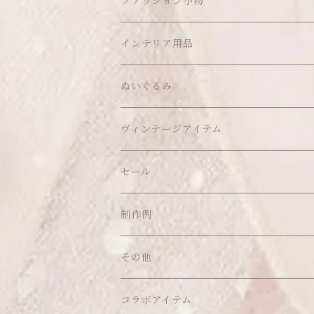
ワンピース
ファッション小物
アウター
ヘッドアイテム
インテリア用品
ヘアクリップ
トップス
アクセサリー
オブジェ
ぬいぐるみ
ヘッドドレス
イヤリング
ウォールデコ
ボトムス
ソックス
ティッシュケース
ぬいちゃん本体
ヴィンテージアイテム
帽子
ピアス
その他
バッグ
クッション・座布団
アクセサリー
セール
ネックレス
ショルダーバッグ
ヘッドドレス Sサイズ
ポーチ
ハンガー
アウトフィット
制作例
リング
お散歩バッグ
ヘッドドレス Mサイズ
コインケース
キーホルダー
マット
その他
その他
ブレスレット
ポシェット
セット品
カードケース
その他
あこがれシリーズ
コラボアイテム