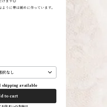
だけます◎
なように帯は緩めに作っています。
選択なし
l shipping available
d to cart
にお住まいの方向け