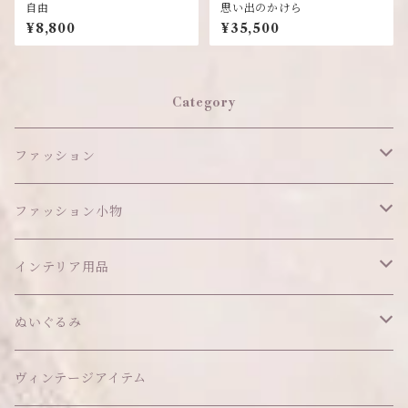
自由
思い出のかけら
¥8,800
¥35,500
Category
ファッション
ワンピース
ファッション小物
アウター
ヘッドアイテム
インテリア用品
ヘアクリップ
トップス
アクセサリー
オブジェ
ぬいぐるみ
ヘッドドレス
イヤリング
ウォールデコ
ボトムス
ソックス
ティッシュケース
ぬいちゃん本体
ヴィンテージアイテム