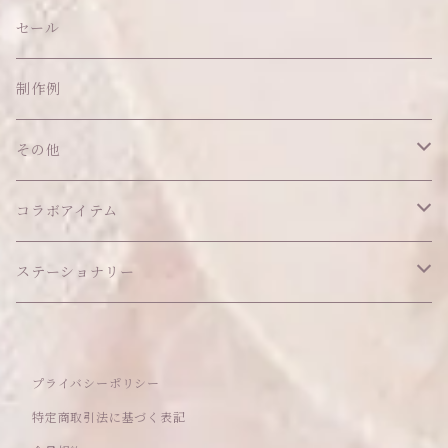
帽子
ピアス
その他
バッグ
クッション・座布団
アクセサリー
セール
ネックレス
ショルダーバッグ
ヘッドドレス Sサイズ
ポーチ
ハンガー
アウトフィット
制作例
リング
お散歩バッグ
ヘッドドレス Mサイズ
コインケース
キーホルダー
マット
その他
その他
ブレスレット
ポシェット
セット品
カードケース
その他
あこがれシリーズ
コラボアイテム
その他
ウォレット
福音シリーズ
はるぽんの愛のつづき♡はるぽん生誕祭2026
ステーショナリー
バフォメットぬいぐるみ
シール帳、手帳
プライバシーポリシー
おもちゃ
特定商取引法に基づく表記