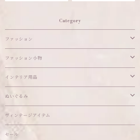
Category
ファッション
ワンピース
ファッション小物
アウター
ヘッドアイテム
インテリア用品
ヘアクリップ
トップス
アクセサリー
オブジェ
ぬいぐるみ
ヘッドドレス
イヤリング
ウォールデコ
ボトムス
ソックス
ティッシュケース
ぬいちゃん本体
ヴィンテージアイテム
帽子
ピアス
その他
バッグ
クッション・座布団
アクセサリー
セール