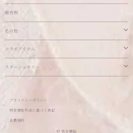
ネックレス
ショルダーバッグ
ヘッドドレス Sサイズ
ポーチ
ハンガー
アウトフィット
制作例
リング
お散歩バッグ
ヘッドドレス Mサイズ
コインケース
キーホルダー
マット
その他
その他
ブレスレット
ポシェット
セット品
カードケース
その他
あこがれシリーズ
コラボアイテム
その他
ウォレット
福音シリーズ
はるぽんの愛のつづき♡はるぽん生誕祭2026
ステーショナリー
バフォメットぬいぐるみ
シール帳、手帳
プライバシーポリシー
おもちゃ
特定商取引法に基づく表記
会員規約
セレクトアイテム
© 処女懐胎