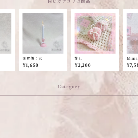
同じカテゴリの商品
御覚悟：弐
施し
Minia
Wall 
¥1,650
¥2,200
¥7,5
Category