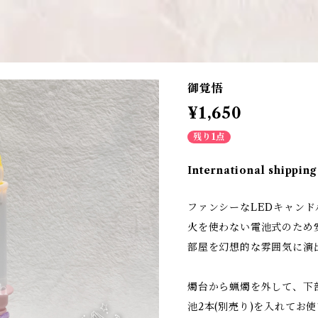
御覚悟
¥1,650
残り1点
International shipping
ファンシーなLEDキャンド
火を使わない電池式のため
部屋を幻想的な雰囲気に演
燭台から蝋燭を外して、下
池2本(別売り)を入れてお