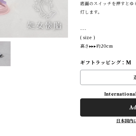
底面のスイッチを押すとゆ
灯します。
---
( size )
高さ▸▸▸約20cm
ギフトラッピング：M
Internationa
Ad
日本国内