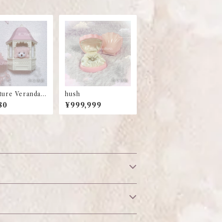
ture Veranda
hush
Decoration
80
¥999,999