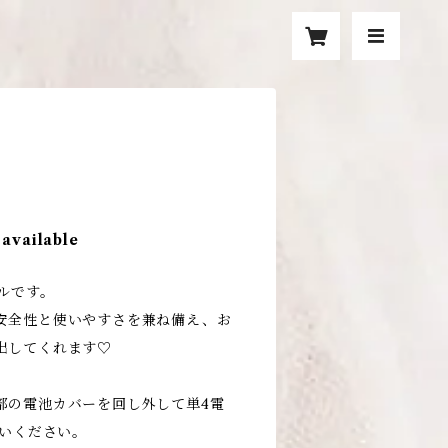
 available
ルです。
安全性と使いやすさを兼ね備え、お
出してくれます♡
部の電池カバーを回し外して単4電
使いください。