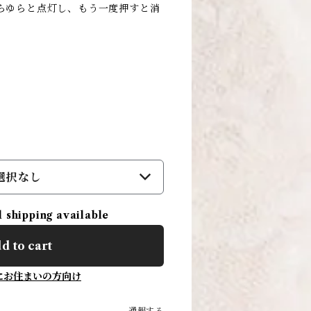
らゆらと点灯し、もう一度押すと消
選択なし
l shipping available
d to cart
にお住まいの方向け
通報する