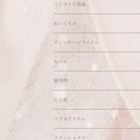
アウター
ヘッドアイテム
インテリア用品
ヘアクリップ
トップス
アクセサリー
オブジェ
ぬいぐるみ
ヘッドドレス
イヤリング
ウォールデコ
ボトムス
ソックス
ティッシュケース
ぬいちゃん本体
ヴィンテージアイテム
帽子
ピアス
その他
バッグ
クッション・座布団
アクセサリー
セール
ネックレス
ショルダーバッグ
ヘッドドレス Sサイズ
ポーチ
ハンガー
アウトフィット
制作例
リング
お散歩バッグ
ヘッドドレス Mサイズ
コインケース
キーホルダー
マット
その他
その他
ブレスレット
ポシェット
セット品
カードケース
その他
あこがれシリーズ
コラボアイテム
その他
ウォレット
福音シリーズ
はるぽんの愛のつづき♡はるぽん生誕祭20
ステーショナリー