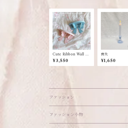
Cute Ribbon Wall Sh
喪失
elf
¥3,550
¥1,650
ファッション
ワンピース
ファッション小物