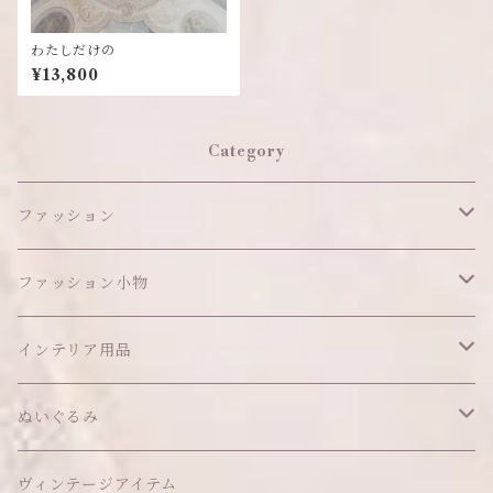
わたしだけの
¥13,800
Category
ファッション
ワンピース
ファッション小物
アウター
ヘッドアイテム
インテリア用品
ヘアクリップ
トップス
アクセサリー
オブジェ
ぬいぐるみ
ヘッドドレス
イヤリング
ウォールデコ
ボトムス
ソックス
ティッシュケース
ぬいちゃん本体
ヴィンテージアイテム