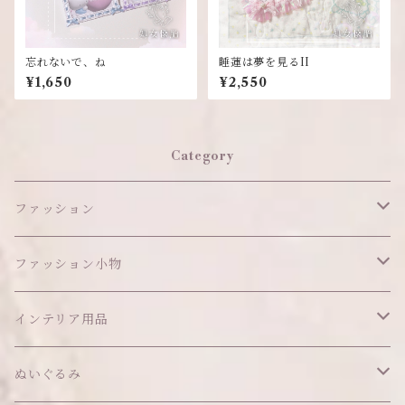
忘れないで、ね
睡蓮は夢を見るII
¥1,650
¥2,550
Category
ファッション
ワンピース
ファッション小物
アウター
ヘッドアイテム
インテリア用品
ヘアクリップ
トップス
アクセサリー
オブジェ
ぬいぐるみ