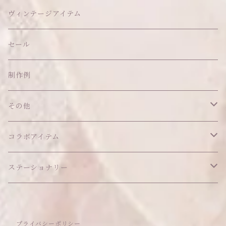
ヘッドドレス
イヤリング
ウォールデコ
ボトムス
ソックス
ティッシュケース
ぬいちゃん本体
ヴィンテージアイテム
帽子
ピアス
その他
バッグ
クッション・座布団
アクセサリー
セール
ネックレス
ショルダーバッグ
ヘッドドレス Sサイズ
ポーチ
ハンガー
アウトフィット
制作例
リング
お散歩バッグ
ヘッドドレス Mサイズ
コインケース
キーホルダー
マット
その他
その他
ブレスレット
ポシェット
セット品
カードケース
その他
あこがれシリーズ
コラボアイテム
その他
ウォレット
福音シリーズ
はるぽんの愛のつづき♡はるぽん生誕祭2026
ステーショナリー
バフォメットぬいぐるみ
シール帳、手帳
プライバシーポリシー