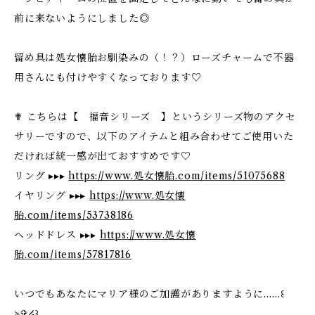
前に来ないようにしました◎
留め具は処女懐胎お馴染みの（！？）ローズチャームで不器
用さんにも付けやすくなっております♡
✟ こちらは【 福音シリーズ 】というシリーズ物のアクセ
サリーですので、以下のアイテムと組み合わせてご使用いた
だければ統一感が出ておすすめです♡
リング ▸▸▸
https://www.処女懐胎.com/items/51075688
イヤリング ▸▸▸
https://www.処女懐
胎.com/items/53738186
ヘッドドレス ▸▸▸
https://www.処女懐
胎.com/items/57817816
いつでもあなたにマリア様のご加護がありますように……꒰
ঌ✞໒꒱