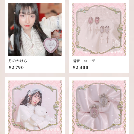
月のかけら
福音：ローザ
¥2,790
¥2,300