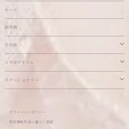
帽子
ピアス
その他
バッグ
クッション・座布団
アクセサリー
セール
ネックレス
ショルダーバッグ
ヘッドドレス Sサイズ
ポーチ
ハンガー
アウトフィット
制作例
リング
お散歩バッグ
ヘッドドレス Mサイズ
コインケース
キーホルダー
マット
その他
その他
ブレスレット
ポシェット
セット品
カードケース
その他
あこがれシリーズ
コラボアイテム
その他
ウォレット
福音シリーズ
はるぽんの愛のつづき♡はるぽん生誕祭2026
ステーショナリー
バフォメットぬいぐるみ
シール帳、手帳
プライバシーポリシー
おもちゃ
特定商取引法に基づく表記