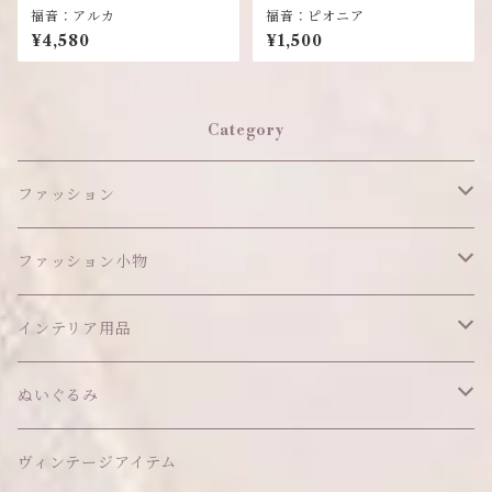
福音：アルカ
福音：ピオニア
¥4,580
¥1,500
Category
ファッション
ワンピース
ファッション小物
アウター
ヘッドアイテム
インテリア用品
ヘアクリップ
トップス
アクセサリー
オブジェ
ぬいぐるみ
ヘッドドレス
イヤリング
ウォールデコ
ボトムス
ソックス
ティッシュケース
ぬいちゃん本体
ヴィンテージアイテム