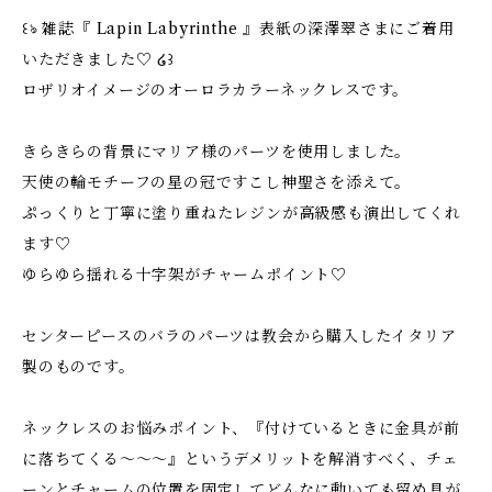
꒰ঌ 雑誌『 Lapin Labyrinthe 』表紙の深澤翠さまにご着用
いただきました♡ ໒꒱
ロザリオイメージのオーロラカラーネックレスです。
きらきらの背景にマリア様のパーツを使用しました。
天使の輪モチーフの星の冠ですこし神聖さを添えて。
ぷっくりと丁寧に塗り重ねたレジンが高級感も演出してくれ
ます♡
ゆらゆら揺れる十字架がチャームポイント♡
センターピースのバラのパーツは教会から購入したイタリア
製のものです。
ネックレスのお悩みポイント、『付けているときに金具が前
に落ちてくる〜〜〜』というデメリットを解消すべく、チェ
ーンとチャームの位置を固定してどんなに動いても留め具が