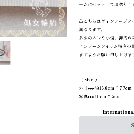
ームにセットしてお送りし
⚠︎こちらはヴィンテージ
異なります。
多少のスレや小傷、薄汚れ
ィンテージアイテム特有の
ますようお願い申し上げま
---
（ size ）
外寸▸▸▸約13.8cm * 7.7cm
写真▸▸▸10cm * 5cm
Internationa
S