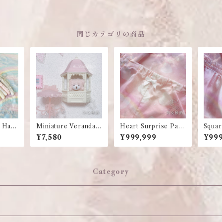
同じカテゴリの商品
c Han
Miniature Veranda
Heart Surprise Paja
Squar
Wall Decoration
mas Pants
amas 
¥7,580
¥999,999
¥999
Category