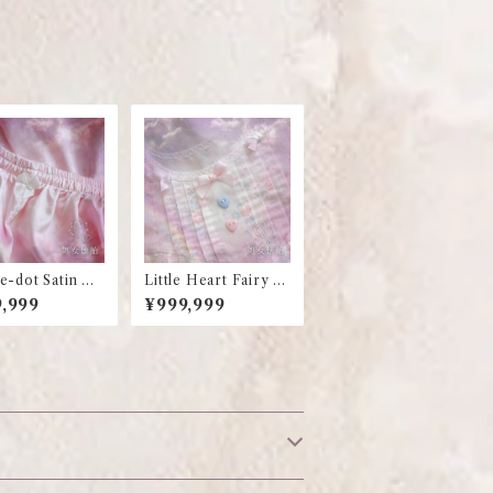
e-dot Satin Paj
Little Heart Fairy O
Pants
P
,999
¥999,999