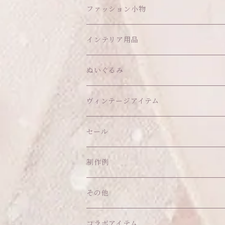
ワンピース
ファッション小物
アウター
ヘッドアイテム
インテリア用品
ヘアクリップ
トップス
アクセサリー
オブジェ
ぬいぐるみ
ヘッドドレス
イヤリング
ウォールデコ
ボトムス
ソックス
ティッシュケース
ぬいちゃん本体
ヴィンテージアイテム
帽子
ピアス
その他
バッグ
クッション・座布団
アクセサリー
セール
ネックレス
ショルダーバッグ
ヘッドドレス Sサイズ
ポーチ
ハンガー
アウトフィット
制作例
リング
お散歩バッグ
ヘッドドレス Mサイズ
コインケース
キーホルダー
マット
その他
その他
ブレスレット
ポシェット
セット品
カードケース
その他
あこがれシリーズ
コラボアイテム