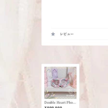
レビュー
Double Heart Photo
Frame
¥999,999