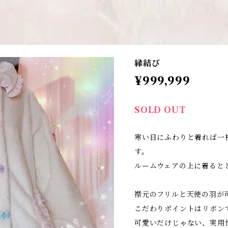
縁結び
¥999,999
SOLD OUT
寒い日にふわりと着れば一
す。
ルームウェアの上に着ると
襟元のフリルと天使の羽が可
こだわりポイントはリボン
可愛いだけじゃない、実用