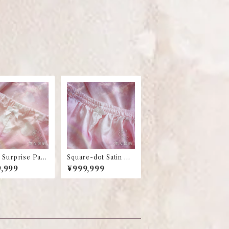
 Surprise Paja
Square-dot Satin Paj
ants
amas Pants
,999
¥999,999