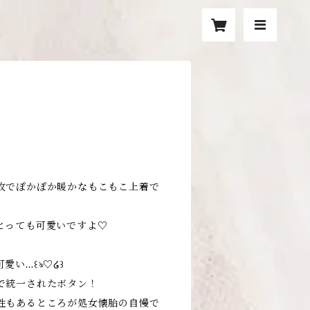
枚でぽかぽか暖かなもこもこ上着で
とっても可愛いですよ♡
愛い…꒰ঌ♡໒꒱
で統一されたボタン！
性もあるところが処女懐胎の自慢で