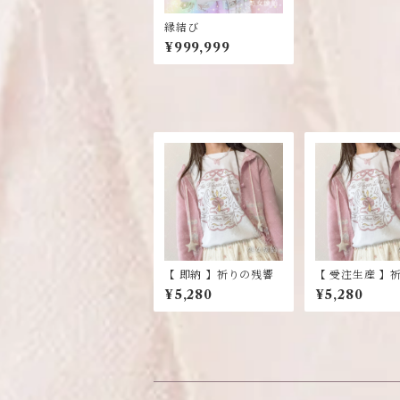
縁結び
¥999,999
【 即納 】祈りの残響
【 受注生産 】
残響
¥5,280
¥5,280