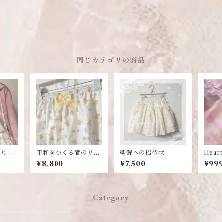
同じカテゴリの商品
祈りの
平和をつくる者のリボ
聖餐への招待状
Heart
ン
mas P
¥8,800
¥7,500
¥999
Category