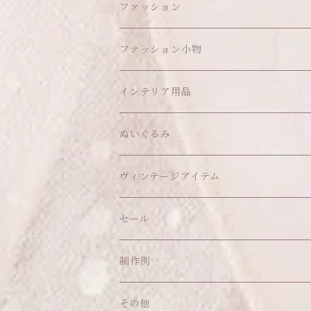
ファッション
ワンピース
ファッション小物
アウター
ヘッドアイテム
インテリア用品
ヘアクリップ
トップス
アクセサリー
オブジェ
ぬいぐるみ
ヘッドドレス
イヤリング
ウォールデコ
ボトムス
ソックス
ティッシュケース
ぬいちゃん本体
ヴィンテージアイテム
帽子
ピアス
その他
バッグ
クッション・座布団
アクセサリー
セール
ネックレス
ショルダーバッグ
ヘッドドレス Sサイズ
ポーチ
ハンガー
アウトフィット
制作例
リング
お散歩バッグ
ヘッドドレス Mサイズ
コインケース
キーホルダー
マット
その他
その他