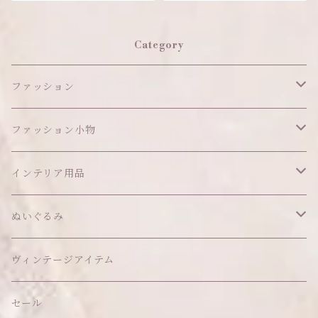
Category
ファッション
ワンピース
ファッション小物
アウター
ヘッドアイテム
インテリア用品
ヘアクリップ
トップス
アクセサリー
オブジェ
ぬいぐるみ
ヘッドドレス
イヤリング
ウォールデコ
ボトムス
ソックス
ティッシュケース
ぬいちゃん本体
ヴィンテージアイテム
帽子
ピアス
その他
バッグ
クッション・座布団
アクセサリー
セール