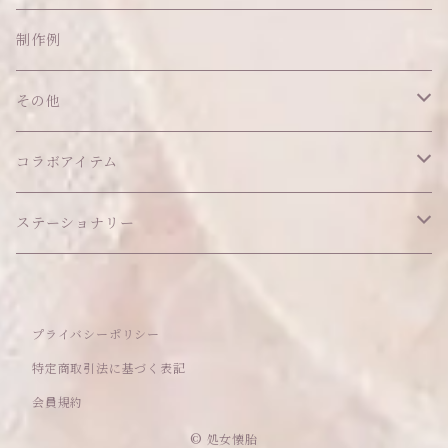
ネックレス
ショルダーバッグ
ヘッドドレス Sサイズ
ポーチ
ハンガー
アウトフィット
制作例
リング
お散歩バッグ
ヘッドドレス Mサイズ
コインケース
キーホルダー
マット
その他
その他
ブレスレット
ポシェット
セット品
カードケース
その他
あこがれシリーズ
コラボアイテム
その他
ウォレット
福音シリーズ
はるぽんの愛のつづき♡はるぽん生誕祭2026
ステーショナリー
バフォメットぬいぐるみ
シール帳、手帳
プライバシーポリシー
おもちゃ
特定商取引法に基づく表記
会員規約
セレクトアイテム
© 処女懐胎