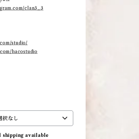
tagram.com/clan3_3
.com/studio/
r.com/hacostudio
選択なし
l shipping available