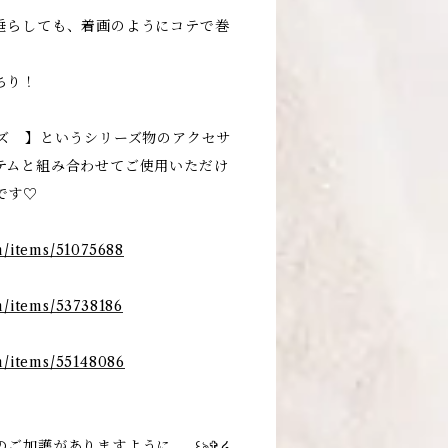
垂らしても、着画のようにコテで巻
ちり！
ーズ 】というシリーズ物のアクセサ
テムと組み合わせてご使用いただけ
です♡
/items/51075688
/items/53738186
/items/55148086
ご加護がありますように……꒰ঌ✞໒