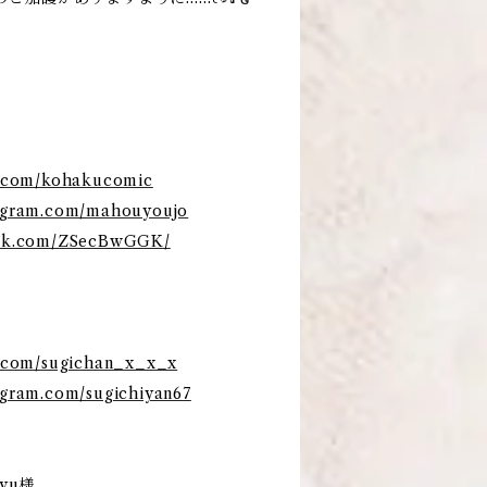
er.com/kohakucomic
stagram.com/mahouyoujo
iktok.com/ZSecBwGGK/
er.com/sugichan_x_x_x
tagram.com/sugichiyan67
iyu様