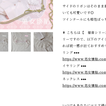
サイドのリボンはそのまま
いても可愛いです◎
ツインテールにも相性ばっ
✟ こちらは【 福音シリ
リーですので、以下のアイ
れば統一感が出ておすすめ
リング ▸▸▸
https://www.処女懐胎.com
イヤリング ▸▸▸
https://www.処女懐胎.com
ネックレス ▸▸▸
https://www.処女懐胎.com
いつでもあなたにマリア様の