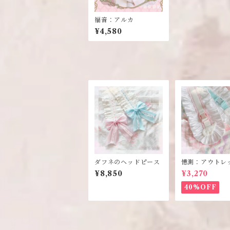
福音：アルカ
¥4,580
ダフネのヘッドピース
憶測：アウトレ
¥8,850
¥3,270
40%OFF