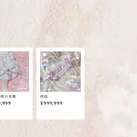
ア様の本懐
嫉妬
,999
¥999,999