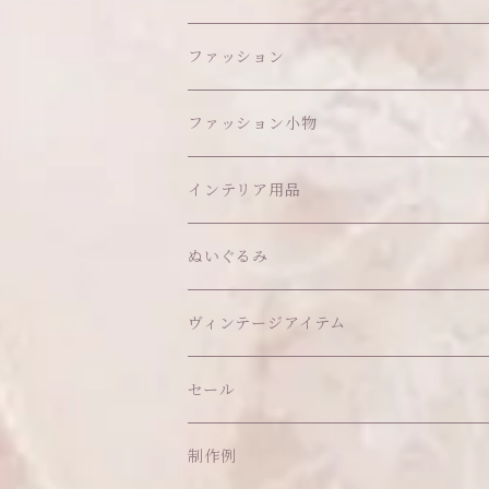
ファッション
ワンピース
ファッション小物
アウター
ヘッドアイテム
インテリア用品
ヘアクリップ
トップス
アクセサリー
オブジェ
ぬいぐるみ
ヘッドドレス
イヤリング
ウォールデコ
ボトムス
ソックス
ティッシュケース
ぬいちゃん本体
ヴィンテージアイテム
帽子
ピアス
その他
バッグ
クッション・座布団
アクセサリー
セール
ネックレス
ショルダーバッグ
ヘッドドレス Sサイズ
ポーチ
ハンガー
アウトフィット
制作例