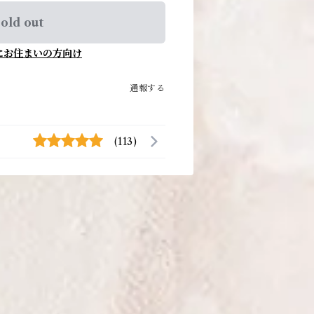
old out
にお住まいの方向け
通報する
(113)