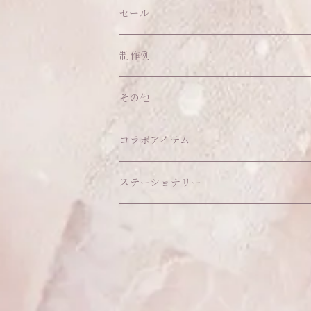
帽子
ピアス
その他
バッグ
クッション・座布団
アクセサリー
セール
ネックレス
ショルダーバッグ
ヘッドドレス Sサイズ
ポーチ
ハンガー
アウトフィット
制作例
リング
お散歩バッグ
ヘッドドレス Mサイズ
コインケース
キーホルダー
マット
その他
その他
ブレスレット
ポシェット
セット品
カードケース
その他
あこがれシリーズ
コラボアイテム
その他
ウォレット
福音シリーズ
はるぽんの愛のつづき♡はるぽん生誕祭20
ステーショナリー
バフォメットぬいぐるみ
シール帳、手帳
おもちゃ
セレクトアイテム