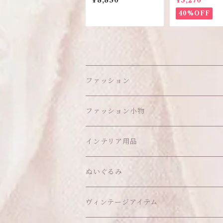
¥8,850
¥3,270
40%OFF
ファッション
ワンピース
ファッション小物
アウター
ヘッドアイテム
インテリア用品
ヘアクリップ
トップス
アクセサリー
オブジェ
ぬいぐるみ
ヘッドドレス
イヤリング
ウォールデコ
ボトムス
ソックス
ティッシュケース
ぬいちゃん本体
ヴィンテージアイテム