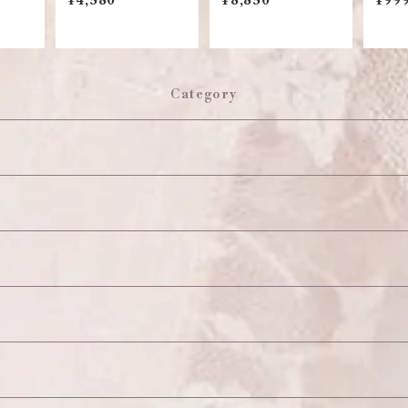
¥4,580
¥8,850
¥999
Category