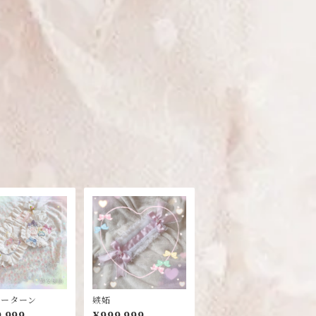
ビーターン
嫉妬