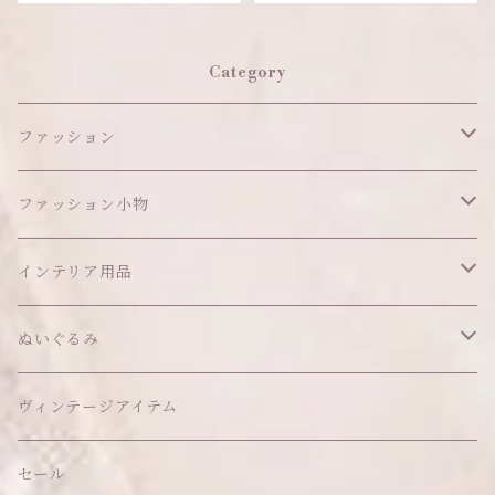
Category
ファッション
ワンピース
ファッション小物
アウター
ヘッドアイテム
インテリア用品
ヘアクリップ
トップス
アクセサリー
オブジェ
ぬいぐるみ
ヘッドドレス
イヤリング
ウォールデコ
ボトムス
ソックス
ティッシュケース
ぬいちゃん本体
ヴィンテージアイテム
帽子
ピアス
その他
バッグ
クッション・座布団
アクセサリー
セール