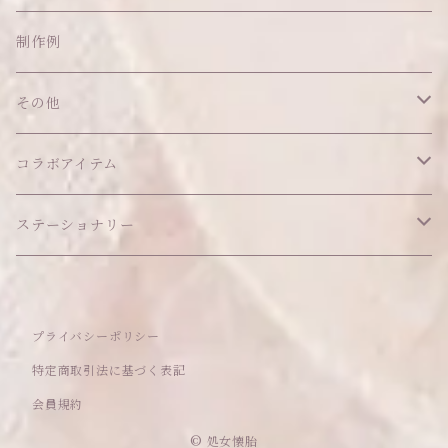
ネックレス
ショルダーバッグ
ヘッドドレス Sサイズ
ポーチ
ハンガー
アウトフィット
制作例
リング
お散歩バッグ
ヘッドドレス Mサイズ
コインケース
キーホルダー
マット
その他
その他
ブレスレット
ポシェット
セット品
カードケース
その他
あこがれシリーズ
コラボアイテム
その他
ウォレット
福音シリーズ
はるぽんの愛のつづき♡はるぽん生誕祭2026
ステーショナリー
バフォメットぬいぐるみ
シール帳、手帳
プライバシーポリシー
おもちゃ
特定商取引法に基づく表記
会員規約
セレクトアイテム
© 処女懐胎