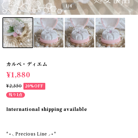
1
/4
カルぺ・ディエム
¥1,880
¥2,350
20%OFF
残り1点
International shipping available
*⋆⸜ Precious Line ⸝⋆*