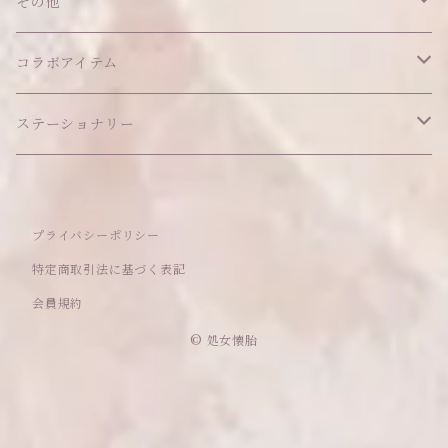
キーホルダー
マット
その他
その他
ブレスレット
ポシェット
セット品
カードケース
その他
あこがれシリーズ
コラボアイテム
その他
ウォレット
福音シリーズ
はるぽんの愛のつづき♡はるぽん生誕祭2026
ステーショナリー
バフォメットぬいぐるみ
シール帳、手帳
プライバシーポリシー
おもちゃ
特定商取引法に基づく表記
会員規約
セレクトアイテム
© 処女懐胎
ママのハンドメイドシリーズ