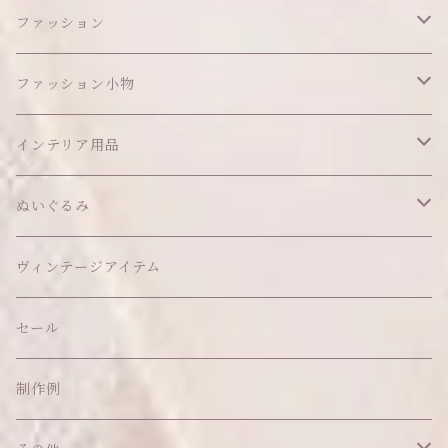
ファッション
ワンピース
ファッション小物
アウター
ヘッドアイテム
インテリア用品
ヘアクリップ
トップス
アクセサリー
オブジェ
ぬいぐるみ
ヘッドドレス
イヤリング
ウォールデコ
ボトムス
ソックス
ティッシュケース
ぬいちゃん本体
ヴィンテージアイテム
帽子
ピアス
その他
バッグ
クッション・座布団
アクセサリー
セール
ネックレス
ショルダーバッグ
ヘッドドレス Sサイズ
ポーチ
ハンガー
アウトフィット
制作例
リング
お散歩バッグ
ヘッドドレス Mサイズ
コインケース