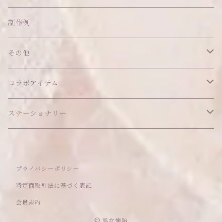
ネックレス
ショルダーバッグ
ヘッドドレス Sサイズ
ポーチ
ハンガー
アウトフィット
制作例
リング
お散歩バッグ
ヘッドドレス Mサイズ
コインケース
キーホルダー
マット
その他
その他
ブレスレット
ポシェット
セット品
カードケース
その他
あこがれシリーズ
コラボアイテム
その他
ウォレット
福音シリーズ
はるぽんの愛のつづき♡はるぽん生誕祭2026
ステーショナリー
バフォメットぬいぐるみ
シール帳、手帳
プライバシーポリシー
おもちゃ
特定商取引法に基づく表記
会員規約
セレクトアイテム
© 処女懐胎