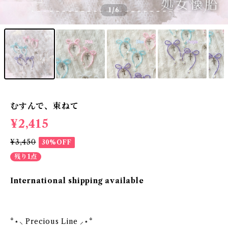
1
/6
むすんで、束ねて
¥2,415
¥3,450
30%OFF
残り1点
International shipping available
*⋆⸜ Precious Line ⸝⋆*