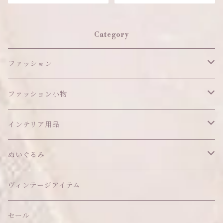
Category
ファッション
ワンピース
ファッション小物
アウター
ヘッドアイテム
インテリア用品
ヘアクリップ
トップス
アクセサリー
オブジェ
ぬいぐるみ
ヘッドドレス
イヤリング
ウォールデコ
ボトムス
ソックス
ティッシュケース
ぬいちゃん本体
ヴィンテージアイテム
帽子
ピアス
その他
バッグ
クッション・座布団
アクセサリー
セール