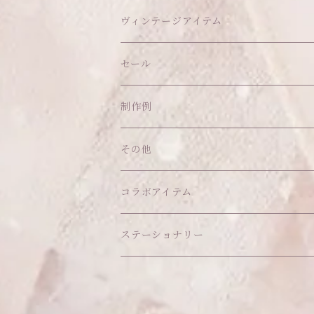
ヘッドドレス
イヤリング
ウォールデコ
ボトムス
ソックス
ティッシュケース
ぬいちゃん本体
ヴィンテージアイテム
帽子
ピアス
その他
バッグ
クッション・座布団
アクセサリー
セール
ネックレス
ショルダーバッグ
ヘッドドレス Sサイズ
ポーチ
ハンガー
アウトフィット
制作例
リング
お散歩バッグ
ヘッドドレス Mサイズ
コインケース
キーホルダー
マット
その他
その他
ブレスレット
ポシェット
セット品
カードケース
その他
あこがれシリーズ
コラボアイテム
その他
ウォレット
福音シリーズ
はるぽんの愛のつづき♡はるぽん生誕祭20
ステーショナリー
バフォメットぬいぐるみ
シール帳、手帳