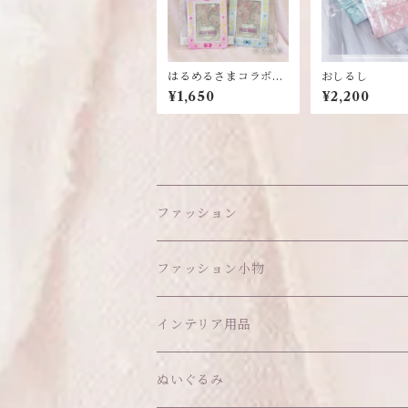
はるめるさまコラボ♡
おしるし
チェキホルダー
¥1,650
¥2,200
ファッション
ワンピース
ファッション小物
アウター
ヘッドアイテム
インテリア用品
ヘアクリップ
トップス
アクセサリー
オブジェ
ぬいぐるみ