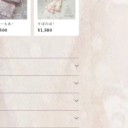
みーもあ！
すぱのば！
500
¥1,580