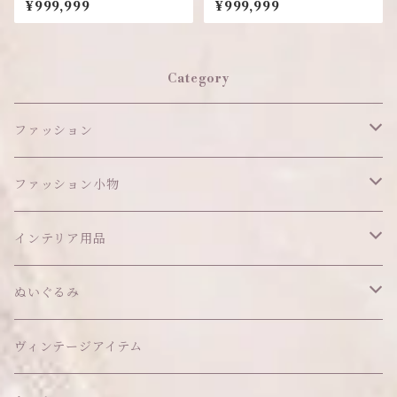
¥999,999
¥999,999
Category
ファッション
ワンピース
ファッション小物
アウター
ヘッドアイテム
インテリア用品
ヘアクリップ
トップス
アクセサリー
オブジェ
ぬいぐるみ
ヘッドドレス
イヤリング
ウォールデコ
ボトムス
ソックス
ティッシュケース
ぬいちゃん本体
ヴィンテージアイテム
帽子
ピアス
その他