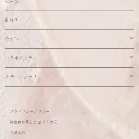
バッグ
クッション・座布団
アクセサリー
セール
ネックレス
ショルダーバッグ
ヘッドドレス Sサイズ
ポーチ
ハンガー
アウトフィット
制作例
リング
お散歩バッグ
ヘッドドレス Mサイズ
コインケース
キーホルダー
マット
その他
その他
ブレスレット
ポシェット
セット品
カードケース
その他
あこがれシリーズ
コラボアイテム
その他
ウォレット
福音シリーズ
はるぽんの愛のつづき♡はるぽん生誕祭2026
ステーショナリー
バフォメットぬいぐるみ
シール帳、手帳
プライバシーポリシー
おもちゃ
特定商取引法に基づく表記
会員規約
セレクトアイテム