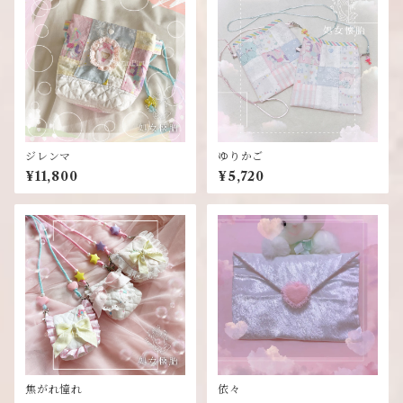
ジレンマ
ゆりかご
¥11,800
¥5,720
焦がれ憧れ
依々