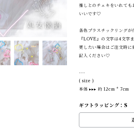
推しとのチェキをいれても
いいです♡
各色プラスチックリングが
『LOVE』の文字は4文字
更したい場合はご注文時に
記入ください♡
---
( size )
本体 ▸▸▸ 約 12cm * 7cm
ギフトラッピング：S