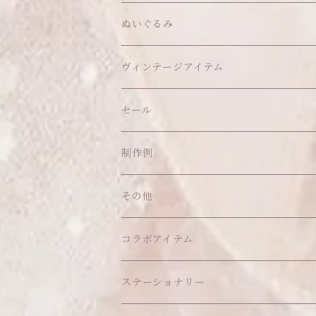
ヘアクリップ
トップス
アクセサリー
オブジェ
ぬいぐるみ
ヘッドドレス
イヤリング
ウォールデコ
ボトムス
ソックス
ティッシュケース
ぬいちゃん本体
ヴィンテージアイテム
帽子
ピアス
その他
バッグ
クッション・座布団
アクセサリー
セール
ネックレス
ショルダーバッグ
ヘッドドレス Sサイズ
ポーチ
ハンガー
アウトフィット
制作例
リング
お散歩バッグ
ヘッドドレス Mサイズ
コインケース
キーホルダー
マット
その他
その他
ブレスレット
ポシェット
セット品
カードケース
その他
あこがれシリーズ
コラボアイテム
その他
ウォレット
福音シリーズ
はるぽんの愛のつづき♡はるぽん生誕祭20
ステーショナリー