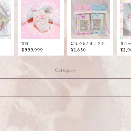
支度
はるめるさまコラボ♡
昔む
チェキホルダー
¥999,999
¥1,650
¥2,9
Category