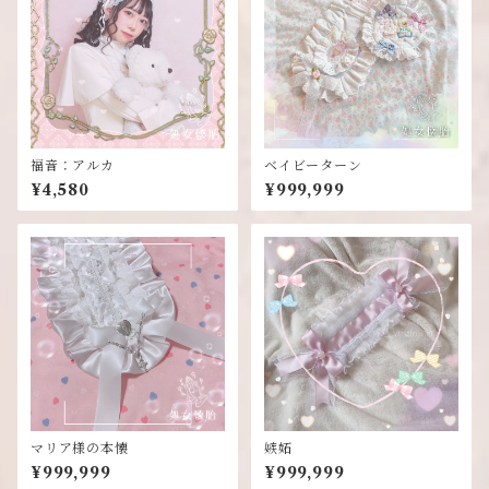
福音：アルカ
ベイビーターン
¥4,580
¥999,999
マリア様の本懐
嫉妬
¥999,999
¥999,999