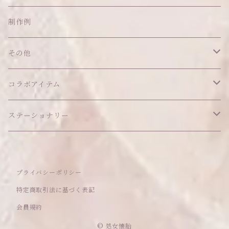
ネックレス
ショルダーバッグ
ヘッドドレス Sサイズ
ポーチ
ハンガー
アウトフィット
制作例
リング
お散歩バッグ
ヘッドドレス Mサイズ
コインケース
キーホルダー
マット
その他
その他
ブレスレット
ポシェット
セット品
カードケース
その他
あこがれシリーズ
コラボアイテム
その他
ウォレット
福音シリーズ
はるぽんの愛のつづき♡はるぽん生誕祭2026
ステーショナリー
バフォメットぬいぐるみ
シール帳、手帳
プライバシーポリシー
おもちゃ
特定商取引法に基づく表記
会員規約
セレクトアイテム
© 処女懐胎