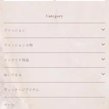
Category
ファッション
ワンピース
ファッション小物
アウター
ヘッドアイテム
インテリア用品
ヘアクリップ
トップス
アクセサリー
オブジェ
ぬいぐるみ
ヘッドドレス
イヤリング
ウォールデコ
ボトムス
ソックス
ティッシュケース
ぬいちゃん本体
ヴィンテージアイテム
帽子
ピアス
その他
バッグ
クッション・座布団
アクセサリー
セール