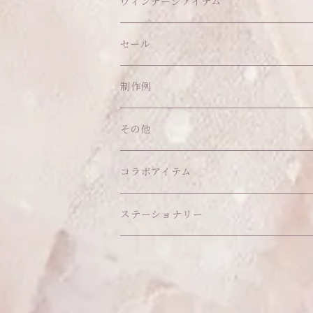
ボトムス
ソックス
ティッシュケース
ぬいちゃん本体
ヴィンテージアイテム
帽子
ピアス
その他
バッグ
クッション・座布団
アクセサリー
セール
ネックレス
ショルダーバッグ
ヘッドドレス Sサイズ
ポーチ
ハンガー
アウトフィット
制作例
リング
お散歩バッグ
ヘッドドレス Mサイズ
コインケース
キーホルダー
マット
その他
その他
ブレスレット
ポシェット
セット品
カードケース
その他
あこがれシリーズ
コラボアイテム
その他
ウォレット
福音シリーズ
はるぽんの愛のつづき♡はるぽん生誕祭20
ステーショナリー
バフォメットぬいぐるみ
シール帳、手帳
おもちゃ