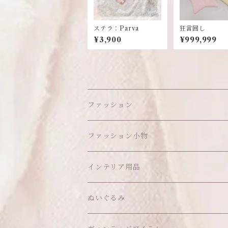
ステラ：Parva
狂言回し
¥3,900
¥999,999
ファッション
ワンピース
ファッション小物
アウター
ヘッドアイテム
インテリア用品
ヘアクリップ
トップス
アクセサリー
オブジェ
ぬいぐるみ
ヘッドドレス
イヤリング
ウォールデコ