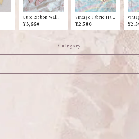
Cute Ribbon Wall Sh
Vintage Fabric Han
Vinta
elf
gers
gers
¥3,550
¥2,580
¥2,5
Category