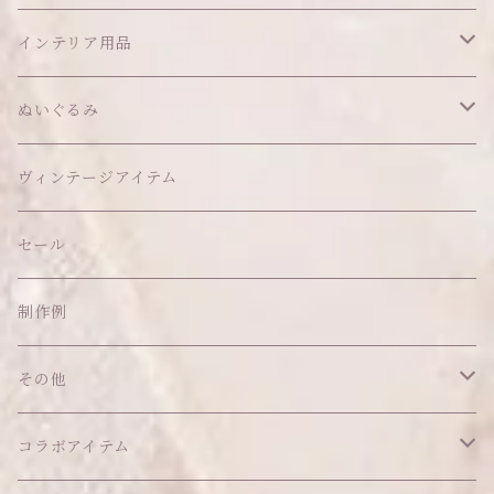
アウター
ヘッドアイテム
インテリア用品
ヘアクリップ
トップス
アクセサリー
オブジェ
ぬいぐるみ
ヘッドドレス
イヤリング
ウォールデコ
ボトムス
ソックス
ティッシュケース
ぬいちゃん本体
ヴィンテージアイテム
帽子
ピアス
その他
バッグ
クッション・座布団
アクセサリー
セール
ネックレス
ショルダーバッグ
ヘッドドレス Sサイズ
ポーチ
ハンガー
アウトフィット
制作例
リング
お散歩バッグ
ヘッドドレス Mサイズ
コインケース
キーホルダー
マット
その他
その他
ブレスレット
ポシェット
セット品
カードケース
その他
あこがれシリーズ
コラボアイテム
その他