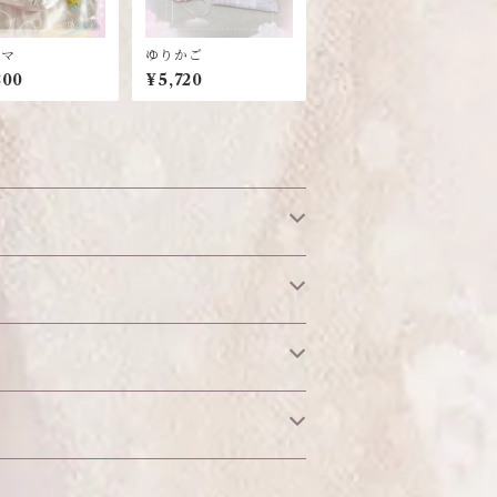
ンマ
ゆりかご
800
¥5,720