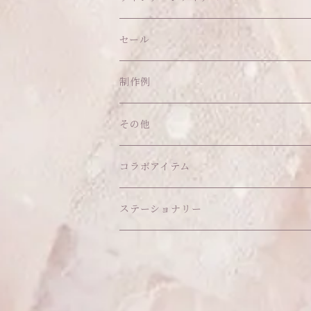
帽子
ピアス
その他
バッグ
クッション・座布団
アクセサリー
セール
ネックレス
ショルダーバッグ
ヘッドドレス Sサイズ
ポーチ
ハンガー
アウトフィット
制作例
リング
お散歩バッグ
ヘッドドレス Mサイズ
コインケース
キーホルダー
マット
その他
その他
ブレスレット
ポシェット
セット品
カードケース
その他
あこがれシリーズ
コラボアイテム
その他
ウォレット
福音シリーズ
はるぽんの愛のつづき♡はるぽん生誕祭20
ステーショナリー
バフォメットぬいぐるみ
シール帳、手帳
おもちゃ