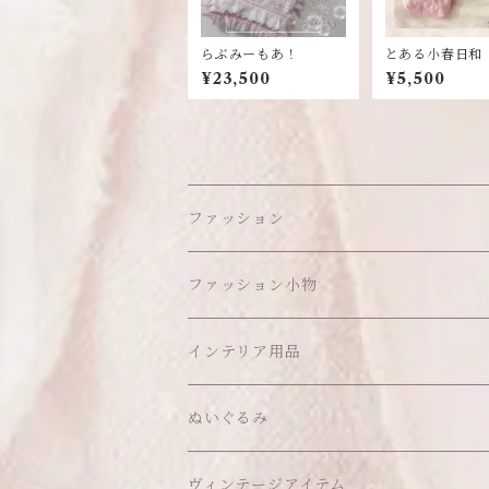
らぶみーもあ！
とある小春日和
¥23,500
¥5,500
ファッション
ワンピース
ファッション小物
アウター
ヘッドアイテム
インテリア用品
ヘアクリップ
トップス
アクセサリー
オブジェ
ぬいぐるみ
ヘッドドレス
イヤリング
ウォールデコ
ボトムス
ソックス
ティッシュケース
ぬいちゃん本体
ヴィンテージアイテム