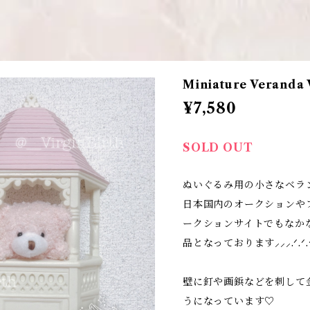
Miniature Veranda 
¥7,580
SOLD OUT
ぬいぐるみ用の小さなベラ
日本国内のオークションや
ークションサイトでもなか
品となっております⸝⸝⸝.ᐟ.ᐟ.
壁に釘や画鋲などを刺して
うになっています♡