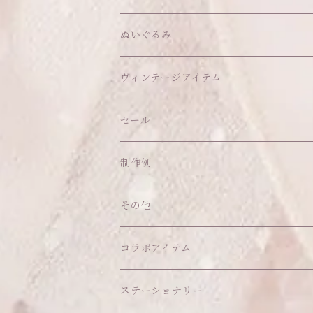
ヘアクリップ
トップス
アクセサリー
オブジェ
ぬいぐるみ
ヘッドドレス
イヤリング
ウォールデコ
ボトムス
ソックス
ティッシュケース
ぬいちゃん本体
ヴィンテージアイテム
帽子
ピアス
その他
バッグ
クッション・座布団
アクセサリー
セール
ネックレス
ショルダーバッグ
ヘッドドレス Sサイズ
ポーチ
ハンガー
アウトフィット
制作例
リング
お散歩バッグ
ヘッドドレス Mサイズ
コインケース
キーホルダー
マット
その他
その他
ブレスレット
ポシェット
セット品
カードケース
その他
あこがれシリーズ
コラボアイテム
その他
ウォレット
福音シリーズ
はるぽんの愛のつづき♡はるぽん生誕祭20
ステーショナリー