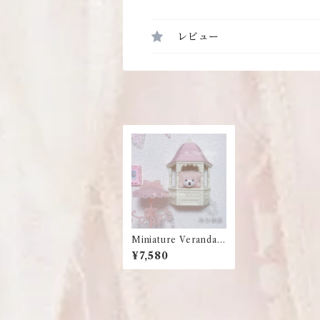
レビュー
Miniature Veranda
Wall Decoration
¥7,580