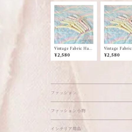
Vintage Fabric Han
Vintage Fabri
gers
gers
¥2,580
¥2,580
ファッション
ワンピース
ファッション小物
アウター
ヘッドアイテム
インテリア用品