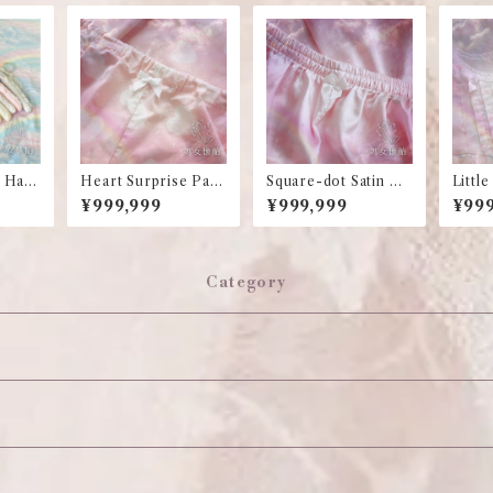
c Han
Heart Surprise Paja
Square-dot Satin Paj
Littl
mas Pants
amas Pants
P
¥999,999
¥999,999
¥999
Category