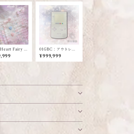
e Heart Fairy O
01GBC：アウトレッ
ト
,999
¥999,999