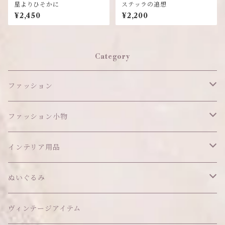
星よりひそかに
ステッラの追想
¥2,450
¥2,200
Category
ファッション
ワンピース
ファッション小物
アウター
ヘッドアイテム
インテリア用品
ヘアクリップ
トップス
アクセサリー
オブジェ
ぬいぐるみ
ヘッドドレス
イヤリング
ウォールデコ
ボトムス
ソックス
ティッシュケース
ぬいちゃん本体
ヴィンテージアイテム