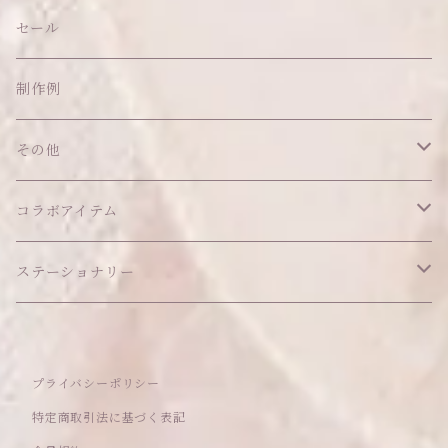
帽子
ピアス
その他
バッグ
クッション・座布団
アクセサリー
セール
ネックレス
ショルダーバッグ
ヘッドドレス Sサイズ
ポーチ
ハンガー
アウトフィット
制作例
リング
お散歩バッグ
ヘッドドレス Mサイズ
コインケース
キーホルダー
マット
その他
その他
ブレスレット
ポシェット
セット品
カードケース
その他
あこがれシリーズ
コラボアイテム
その他
ウォレット
福音シリーズ
はるぽんの愛のつづき♡はるぽん生誕祭2026
ステーショナリー
バフォメットぬいぐるみ
シール帳、手帳
プライバシーポリシー
おもちゃ
特定商取引法に基づく表記