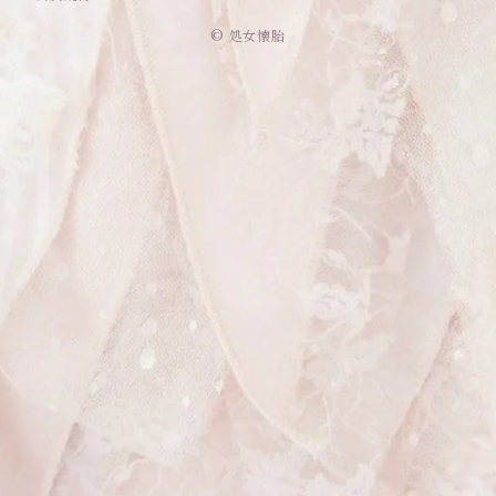
© 処女懐胎